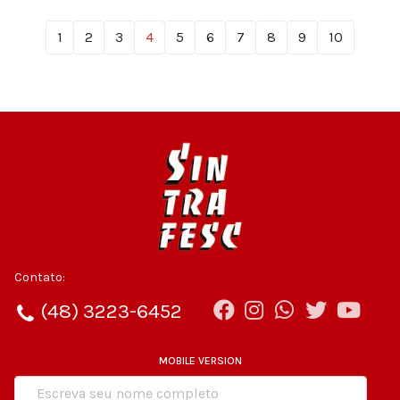
1
2
3
4
5
6
7
8
9
10
Contato:
(48) 3223-6452
MOBILE VERSION