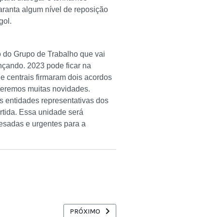
aranta algum nível de reposição
gol.
o do Grupo de Trabalho que vai
ançando. 2023 pode ficar na
e centrais firmaram dois acordos
 teremos muitas novidades.
s entidades representativas dos
rtida. Essa unidade será
esadas e urgentes para a
AGARÃO IMPOSTO JUSTO
PRÓXIMO ARTIGO: CUT LANÇA SITE COM INFO
PRÓXIMO