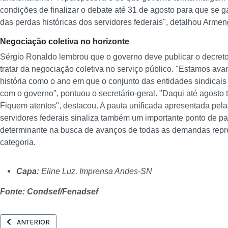
condições de finalizar o debate até 31 de agosto para que se g
das perdas históricas dos servidores federais", detalhou Armen
Negociação coletiva no horizonte
Sérgio Ronaldo lembrou que o governo deve publicar o decret
tratar da negociação coletiva no serviço público. "Estamos av
história como o ano em que o conjunto das entidades sindicais 
com o governo", pontuou o secretário-geral. "Daqui até agosto
Fiquem atentos", destacou.
A pauta unificada apresentada pela
servidores federais sinaliza também um importante ponto de pa
determinante na busca de avanços de todas as demandas repr
categoria.
Capa:
Eline Luz, Imprensa Andes-SN
Fonte: Condsef/Fenadsef
ARTIGO ANTERIOR: COM TAXAÇÃO DE GRANDES FORTUNAS, RICOS P
ANTERIOR