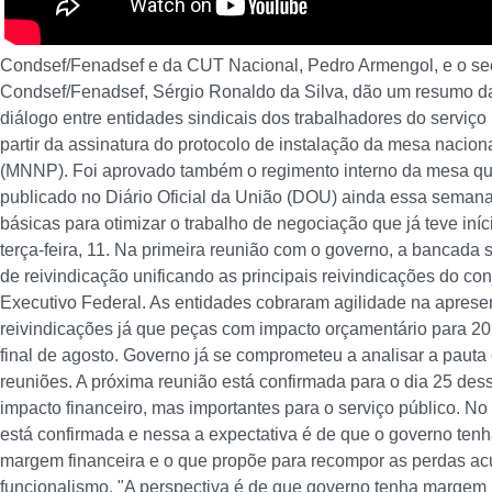
Condsef/Fenadsef e da CUT Nacional, Pedro Armengol, e o sec
Condsef/Fenadsef, Sérgio Ronaldo da Silva, dão um resumo d
diálogo entre entidades sindicais dos trabalhadores do serviço 
partir da assinatura do protocolo de instalação da mesa naci
(MNNP). Foi aprovado também o regimento interno da mesa qu
publicado no Diário Oficial da União (DOU) ainda essa semana
básicas para otimizar o trabalho de negociação que já teve iní
terça-feira, 11.
Na primeira reunião com o governo, a bancada 
de reivindicação unificando as principais reivindicações do co
Executivo Federal. As entidades cobraram agilidade na apres
reivindicações já que peças com impacto orçamentário para 20
final de agosto. Governo já se comprometeu a analisar a paut
reuniões.
A próxima reunião está confirmada para o dia 25 des
impacto financeiro, mas importantes para o serviço público. No 
está confirmada e nessa a expectativa é de que o governo ten
margem financeira e o que propõe para recompor as perdas ac
funcionalismo. "A perspectiva é de que governo tenha margem