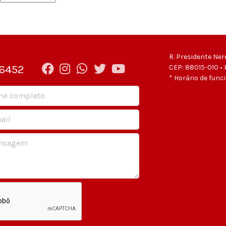
R. Presidente Ner
-6452
CEP: 88015-010 • 
* Horário de func