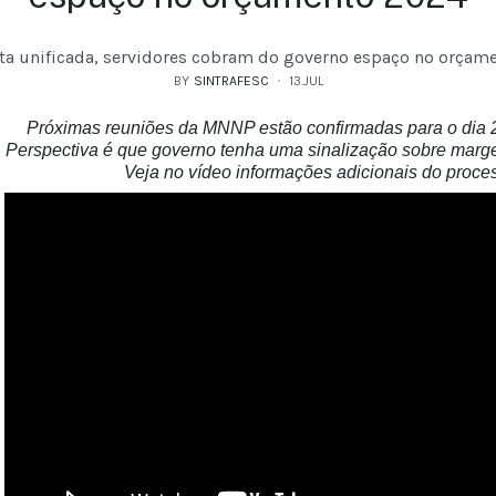
a unificada, servidores cobram do governo espaço no orçam
BY
SINTRAFESC
13.JUL
Próximas reuniões da MNNP estão confirmadas para o dia 25
Perspectiva é que governo tenha uma sinalização sobre marg
Veja no vídeo informações adicionais do proc