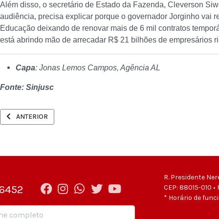
Além disso, o secretário de Estado da Fazenda, Cleverson Siwe
audiência, precisa explicar porque o governador Jorginho vai r
Educação deixando de renovar mais de 6 mil contratos temporár
está abrindo mão de arrecadar R$ 21 bilhões de empresários ri
Capa
: Jonas Lemos Campos, Agência AL
Fonte: Sinjusc
ARTIGO ANTERIOR: CUT E CENTRAIS SE MOBILIZAM CONTRA A POLÍT
ANTERIOR
R. Presidente Ner
-6452
CEP: 88015-010 • 
* Horário de func