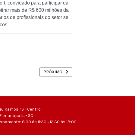
rt, convidado para participar da
etirar mais de R$ 600 milhões da
ios de profissionais do setor se
cos.
ICA DE JUROS ALTOS DO BANCO CENTRAL
PRÓXIMO ARTIGO: FRENTE PARLAMENTAR EM DE
PRÓXIMO
eu Ramos, 19 - Centro
Florianópolis - SC
ionamento: 8:00 às 11:30 • 12:30 às 18:00