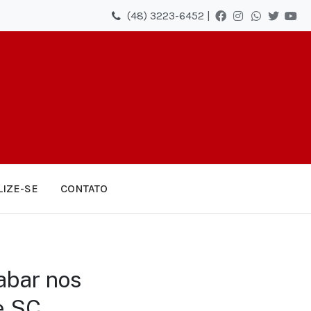
(48) 3223-6452 |
LIZE-SE
CONTATO
abar nos
e SC