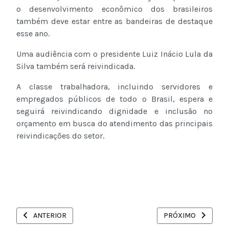
o desenvolvimento econômico dos brasileiros
também deve estar entre as bandeiras de destaque
esse ano.
Uma audiência com o presidente Luiz Inácio Lula da
Silva também será reivindicada.
A classe trabalhadora, incluindo servidores e
empregados públicos de todo o Brasil, espera e
seguirá reivindicando dignidade e inclusão no
orçamento em busca do atendimento das principais
reivindicações do setor.
ARTIGO ANTERIOR: PROTOCOLADA NO MGI, EQUIPARAÇÃO DE A
PRÓXIMO ARTIGO: A
ANTERIOR
PRÓXIMO