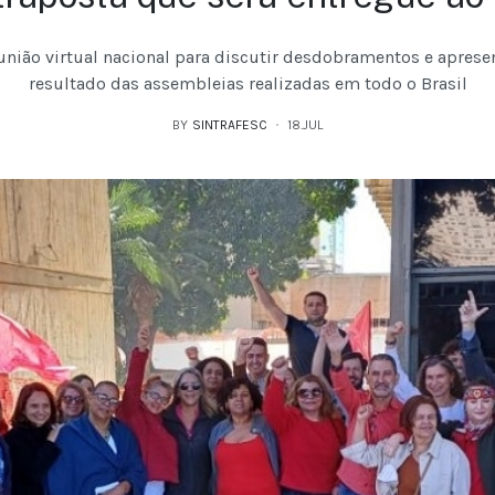
reunião virtual nacional para discutir desdobramentos e apres
resultado das assembleias realizadas em todo o Brasil
BY
SINTRAFESC
18.JUL