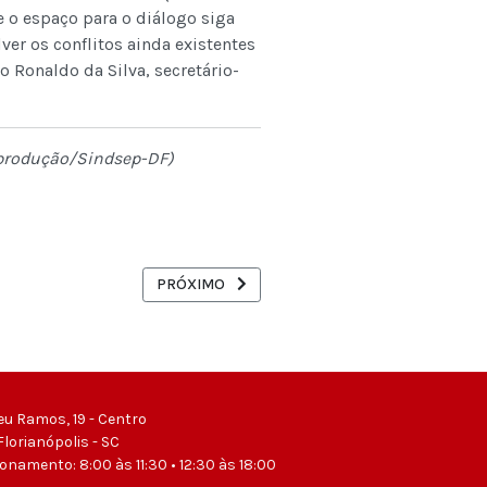
 o espaço para o diálogo siga
er os conflitos ainda existentes
 Ronaldo da Silva, secretário-
eprodução/Sindsep-DF)
S(AS) SERVIDORES(AS) PÚBLICOS(AS) FEDERAIS DA CULTURA
PRÓXIMO ARTIGO: CCJ ADIA PARA O SEGUNDO 
PRÓXIMO
eu Ramos, 19 - Centro
Florianópolis - SC
ionamento: 8:00 às 11:30 • 12:30 às 18:00