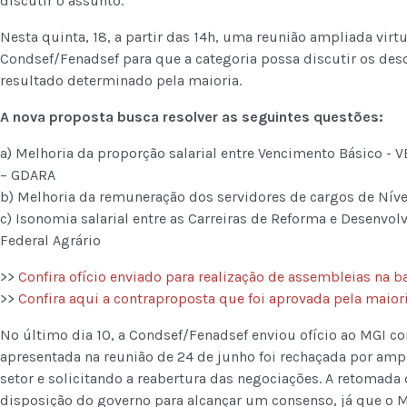
discutir o assunto.
Nesta quinta, 18, a partir das 14h, uma reunião ampliada virtu
Condsef/Fenadsef para que a categoria possa discutir os de
resultado determinado pela maioria.
A nova proposta busca resolver as seguintes questões:
a) Melhoria da proporção salarial entre Vencimento Básico - 
– GDARA
b) Melhoria da remuneração dos servidores de cargos de Nível
c) Isonomia salarial entre as Carreiras de Reforma e Desenvol
Federal Agrário
>>
Confira ofício enviado para realização de assembleias na b
>>
Confira aqui a contraproposta que foi aprovada pela maio
No último dia 10, a Condsef/Fenadsef enviou ofício ao MGI 
apresentada na reunião de 24 de junho foi rechaçada por amp
setor e solicitando a reabertura das negociações. A retoma
disposição do governo para alcançar um consenso, já que o M