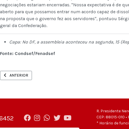
negociações estariam encerradas. "Nossa expectativa é de que
aberto para que possamos entrar num acordo capaz de dissolv
na proposta que o governo fez aos servidores", pontuou Sérgio
geral da Confederação.
Capa: No DF, a assembleia aconteceu na segunda, 15 (R
Fonte: Condsef/Fenadsef
ARTIGO ANTERIOR: ASSEMBLEIA GERAL EXTRAORDINÁRIA HÍBRIDA DO
ANTERIOR
R. Presidente Ner
-6452
CEP: 88015-010 • 
* Horário de func