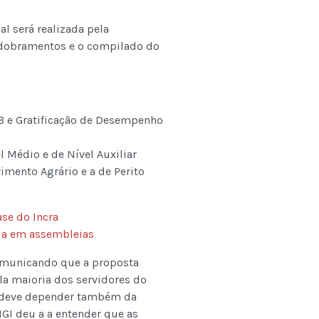
al será realizada pela
sdobramentos e o compilado do
VB e Gratificação de Desempenho
 Médio e de Nível Auxiliar
vimento Agrário e a de Perito
ase do Incra
ria em assembleias
comunicando que a proposta
la maioria dos servidores do
da deve depender também da
GI deu a a entender que as