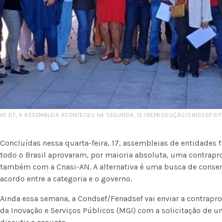
NO DF, A ASSEMBLEIA ACONTECEU NA SEGUNDA, 15 (REPRODUÇÃO/SINDSEP-DF
Concluídas nessa quarta-feira, 17, assembleias de entidades 
todo o Brasil aprovaram, por maioria absoluta, uma contrap
também com a Cnasi-AN. A alternativa é uma busca de cons
acordo entre a categoria e o governo.
Ainda essa semana, a Condsef/Fenadsef vai enviar a contrapro
da Inovação e Serviços Públicos (MGI) com a solicitação de 