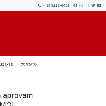
(48) 3223-6452 |
LIZE-SE
CONTATO
ra aprovam
 MGI