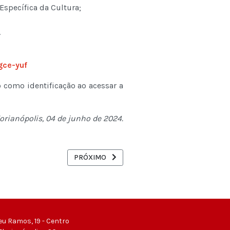
specífica da Cultura;
.
gce-yuf
 como identificação ao acessar a
lorianópolis, 04 de junho de 2024.
 GOVERNO PARA O PGPE, PST E PLANOS CORRELATOS
PRÓXIMO ARTIGO: POR QUE SOMOS CONTRA A 
PRÓXIMO
eu Ramos, 19 - Centro