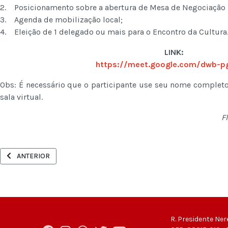
2. Posicionamento sobre a abertura de Mesa de Negociação E
3. Agenda de mobilização local;
4. Eleição de 1 delegado ou mais para o Encontro da Cultura
LINK:
https://meet.google.com/dwb-p
Obs: É necessário que o participante use seu nome completo
sala virtual.
F
ARTIGO ANTERIOR: CDE RETIRA RESOLUÇÃO SOBRE A PROPOSTA DO
ANTERIOR
R. Presidente Ner