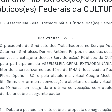
úblicos(as) Federais da CULTU
 - Assembleia Geral Extraordinária Híbrida dos(as) Servid
BY
SINTRAFESC
04.JUN
O presidente do Sindicato dos Trabalhadores no Serviço Pú
Catarina – Sintrafesc, Dérmio Antônio Filippi, no uso das suas 
convoca a categoria dos(as) Servidores(as) Públicos da CU
para participarem da ASSEMBLEIA GERAL EXTRAORDINÁRIA, 
híbrido; a se realizar no auditório do IPHAN, localizado à Ru
Florianópolis – SC, e pela plataforma virtual Google Meet
9h45min, em primeira convocação e abertura da sala virtual
às 10 horas, em segunda e última convocação, com qualq
deliberar sobre a seguinte pauta:
1. Debate e posicionamento sobre a proposta de negociação 