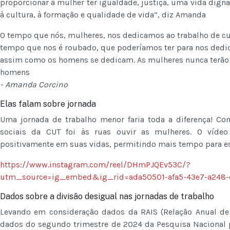
proporcionar à mulher ter igualdade, justiça, uma vida digna,
à cultura, à formação e qualidade de vida”, diz Amanda
O tempo que nós, mulheres, nos dedicamos ao trabalho de c
tempo que nos é roubado, que poderíamos ter para nos dedic
assim como os homens se dedicam. As mulheres nunca terão
homens
- Amanda Corcino
Elas falam sobre jornada
Uma jornada de trabalho menor faria toda a diferença! Co
sociais da CUT foi às ruas ouvir as mulheres. O víde
positivamente em suas vidas, permitindo mais tempo para estu
https://www.instagram.com/reel/DHmPJQEv53C/?
utm_source=ig_embed&ig_rid=ada50501-afa5-43e7-a248-
Dados sobre a divisão desigual nas jornadas de trabalho
Levando em consideração dados da RAIS (Relação Anual de 
dados do segundo trimestre de 2024 da Pesquisa Nacional 