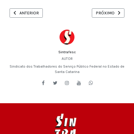
ARTIGO ANTERIOR: TRABALHADORES VÃO ÀS RUAS EM SC NO 7
PRÓXIMO ARTIGO: E
ANTERIOR
PRÓXIMO
Sintrafesc
AUTOR
Sindicato dos Trabalhadores do Serviço Público Federal no Estado de
Santa Catarina