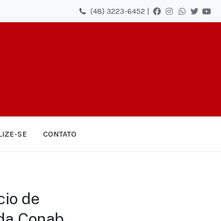
(48) 3223-6452 |
LIZE-SE
CONTATO
cio de
 da Conab