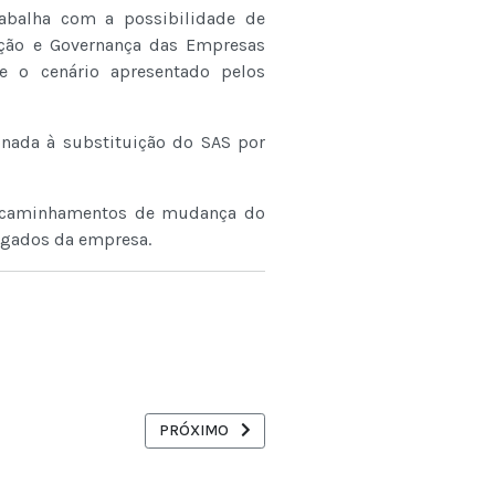
balha com a possibilidade de
ação e Governança das Empresas
e o cenário apresentado pelos
ionada à substituição do SAS por
encaminhamentos de mudança do
egados da empresa.
AÇÃO SOCIAL FRENTE À CRISE DO CLIMA
PRÓXIMO ARTIGO: MINISTRO DA AGU DECLARA Q
PRÓXIMO