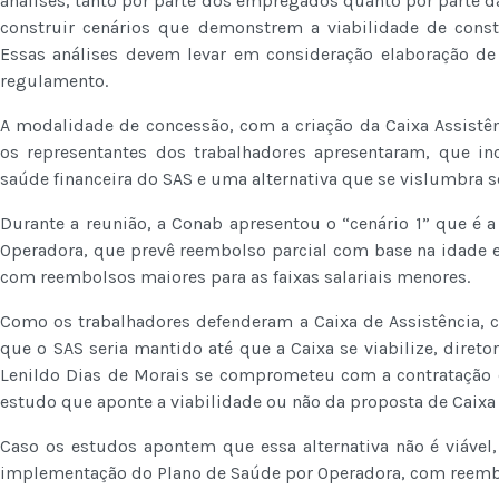
análises, tanto por parte dos empregados quanto por parte d
construir cenários que demonstrem a viabilidade de consti
Essas análises devem levar em consideração elaboração de 
regulamento.
A modalidade de concessão, com a criação da Caixa Assistê
os representantes dos trabalhadores apresentaram, que in
saúde financeira do SAS e uma alternativa que se vislumbra se
Durante a reunião, a Conab apresentou o “cenário 1” que é
Operadora, que prevê reembolso parcial com base na idade e 
com reembolsos maiores para as faixas salariais menores.
Como os trabalhadores defenderam a Caixa de Assistência,
que o SAS seria mantido até que a Caixa se viabilize, diret
Lenildo Dias de Morais se comprometeu com a contratação d
estudo que aponte a viabilidade ou não da proposta de Caixa 
Caso os estudos apontem que essa alternativa não é viável
implementação do Plano de Saúde por Operadora, com reemb