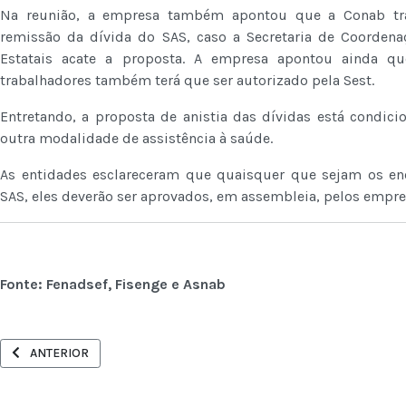
Na reunião, a empresa também apontou que a Conab tra
remissão da dívida do SAS, caso a Secretaria de Coorden
Estatais acate a proposta. A empresa apontou ainda qu
trabalhadores também terá que ser autorizado pela Sest.
Entretando, a proposta de anistia das dívidas está condic
outra modalidade de assistência à saúde.
As entidades esclareceram que quaisquer que sejam os 
SAS, eles deverão ser aprovados, em assembleia, pelos empr
Fonte: Fenadsef, Fisenge e Asnab
ARTIGO ANTERIOR: CUT DEBATE PROPOSTAS PARA AMPLIAR PARTICIP
ANTERIOR