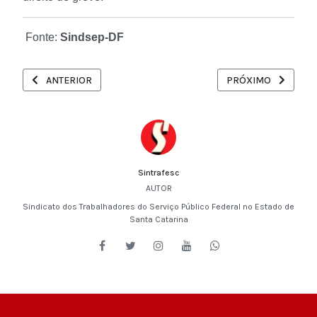
Fonte:
Sindsep-DF
ARTIGO ANTERIOR: A MAIORIA DOS SERVIDORES NÃO GANHA S
PRÓXIMO ARTIGO: P
ANTERIOR
PRÓXIMO
Sintrafesc
AUTOR
Sindicato dos Trabalhadores do Serviço Público Federal no Estado de
Santa Catarina