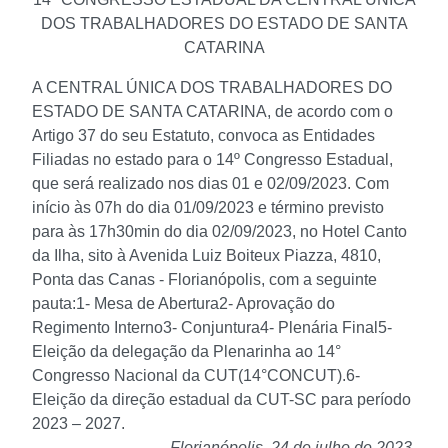
DOS TRABALHADORES DO ESTADO DE SANTA
CATARINA
A CENTRAL ÚNICA DOS TRABALHADORES DO
ESTADO DE SANTA CATARINA, de acordo com o
Artigo 37 do seu Estatuto, convoca as Entidades
Filiadas no estado para o 14º Congresso Estadual,
que será realizado nos dias 01 e 02/09/2023. Com
início às 07h do dia 01/09/2023 e término previsto
para às 17h30min do dia 02/09/2023, no Hotel Canto
da Ilha, sito à Avenida Luiz Boiteux Piazza, 4810,
Ponta das Canas - Florianópolis, com a seguinte
pauta:
1- Mesa de Abertura
2- Aprovação do
Regimento Interno
3- Conjuntura
4- Plenária Final
5-
Eleição da delegação da Plenarinha ao 14°
Congresso Nacional da CUT(14°CONCUT).
6-
Eleição da direção estadual da CUT-SC para período
2023 – 2027.
Florianópolis, 24 de julho de 2023.