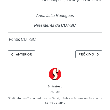
Anna Julia Rodrigues
Presidenta da CUT-SC
Fonte: CUT-SC
ARTIGO ANTERIOR: PARA HUMANIZAR MERCADO, PAULO PAIM R
PRÓXIMO ARTIGO: R
ANTERIOR
PRÓXIMO
Sintrafesc
AUTOR
Sindicato dos Trabalhadores do Serviço Público Federal no Estado de
Santa Catarina