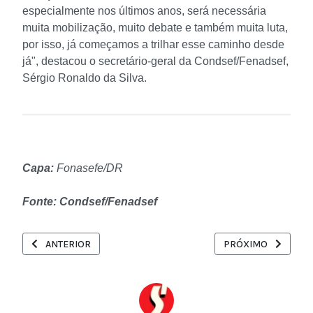
especialmente nos últimos anos, será necessária
muita mobilização, muito debate e também muita luta,
por isso, já começamos a trilhar esse caminho desde
já", destacou o secretário-geral da Condsef/Fenadsef,
Sérgio Ronaldo da Silva.
Capa:
Fonasefe/DR
Fonte: Condsef/Fenadsef
ARTIGO ANTERIOR: FRENTE PARLAMENTAR EM DEFESA DO SERVI
PRÓXIMO ARTIGO: G
ANTERIOR
PRÓXIMO