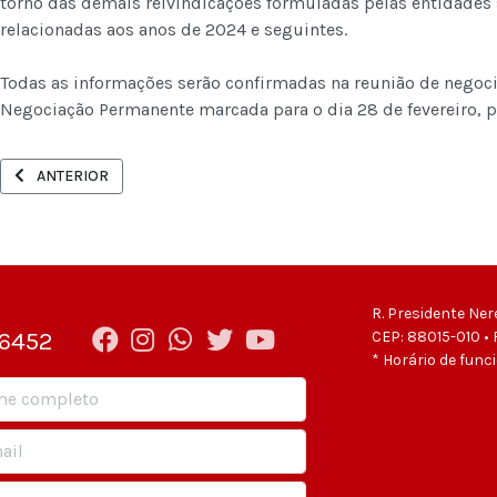
torno das demais reivindicações formuladas pelas entidades 
relacionadas aos anos de 2024 e seguintes.
Todas as informações serão confirmadas na reunião de negoc
Negociação Permanente marcada para o dia 28 de fevereiro, pr
ARTIGO ANTERIOR: FUNAI GASTOU MAIS DE R$ 5 MILHÕES COM SAL
ANTERIOR
R. Presidente Ner
-6452
CEP: 88015-010 • 
* Horário de func