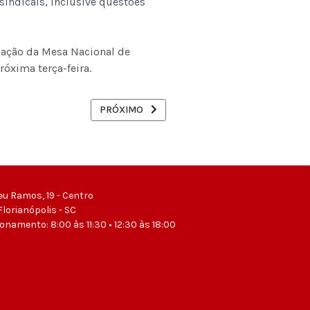
sindicais, inclusive questões
iação da Mesa Nacional de
óxima terça-feira.
ÁRIO-EXTRA PARA MILITARES EM CARGOS DE CONFIANÇA
PRÓXIMO ARTIGO: GOVERNO FALA EM 9% DE RE
PRÓXIMO
eu Ramos, 19 - Centro
Florianópolis - SC
ionamento: 8:00 às 11:30 • 12:30 às 18:00