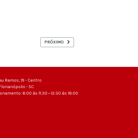
S A PARTIR DO DIA 30 DE JULHO NOS ESTADOS DE SC E PR
PRÓXIMO ARTIGO: BANCADA SINDICAL APRESE
PRÓXIMO
eu Ramos, 19 - Centro
Florianópolis - SC
ionamento: 8:00 às 11:30 • 12:30 às 18:00