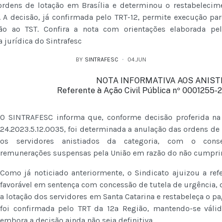
ordens de lotação em Brasília e determinou o restabelecim
. A decisão, já confirmada pelo TRT-12, permite execução p
ão ao TST. Confira a nota com orientações elaborada pe
 jurídica do Sintrafesc
BY
SINTRAFESC
04.JUN
NOTA INFORMATIVA AOS ANIST
Referente à Ação Civil Pública nº 0001255-
O SINTRAFESC informa que, conforme decisão proferida na 
24.2023.5.12.0035, foi determinada a anulação das ordens de
os servidores anistiados da categoria, com o conse
remunerações suspensas pela União em razão do não cumpri
Como já noticiado anteriormente, o Sindicato ajuizou a ref
favorável em sentença com concessão de tutela de urgência, 
a lotação dos servidores em Santa Catarina e restabeleça o p
foi confirmada pelo TRT da 12ª Região, mantendo-se válida
embora a decisão ainda não seja definitiva.